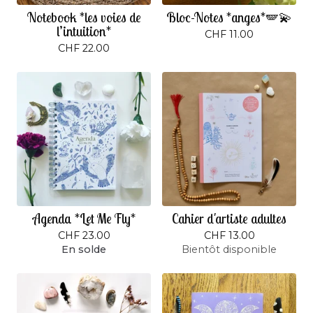
Notebook *les voies de
Bloc-Notes *anges*🪽💫
l’intuition*
CHF
11.00
CHF
22.00
Agenda *Let Me Fly*
Cahier d'artiste adultes
CHF
23.00
CHF
13.00
En solde
Bientôt disponible