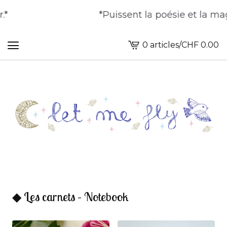
*Puissent la poésie et la magie 
0 articles
/
CHF
0.00
Voir
le
panier
-
◆ Les carnets – Notebook