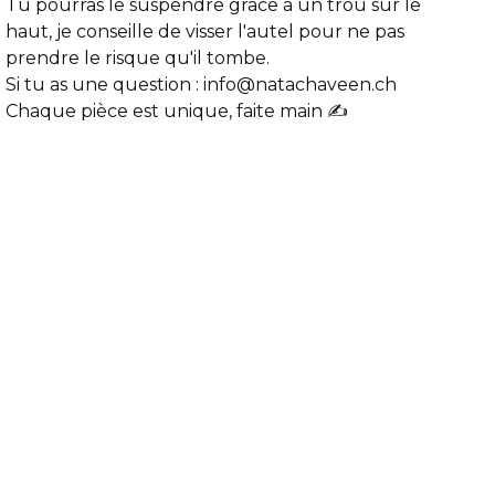
Tu pourras le suspendre grâce à un trou sur le
haut, je conseille de visser l'autel pour ne pas
prendre le risque qu'il tombe.
Si tu as une question :
info@natachaveen.ch
Chaque pièce est unique, faite main ✍️