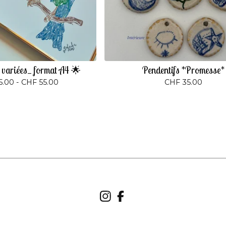
s variées_ format A4 🌟
Pendentifs *Promesse*
5.00 -
CHF
55.00
CHF
35.00