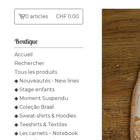
0 articles
CHF
0.00
Voir
le
panier
Boutique
-
Accueil
Rechercher
Tous les produits
◆ Nouveautés - New lines
◆ Stage enfants
◆ Moment Suspendu
◆ Coleção Brasil
◆ Sweat-shirts & Hoodies
◆ Teeshirts & Textiles
◆ Les carnets – Notebook