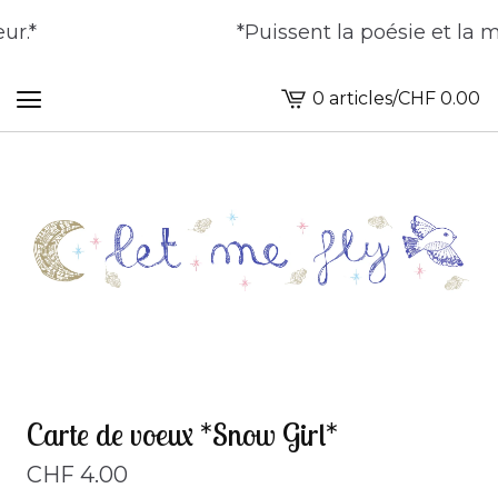
r.*
*Puissent la poésie et la ma
0 articles
/
CHF
0.00
Voir
le
panier
-
Carte de voeux *Snow Girl*
CHF
4.00