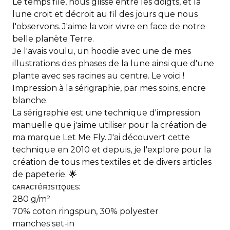
Le temps file, nous glisse entre les doigts, et la
lune croit et décroit au fil des jours que nous
l'observons. J'aime la voir vivre en face de notre
belle planète Terre.
Je l'avais voulu, un hoodie avec une de mes
illustrations des phases de la lune ainsi que d'une
plante avec ses racines au centre. Le voici !
Impression à la sérigraphie, par mes soins, encre
blanche.
La sérigraphie est une technique d'impression
manuelle que j'aime utiliser pour la création de
ma marque Let Me Fly. J'ai découvert cette
technique en 2010 et depuis, je l'explore pour la
création de tous mes textiles et de divers articles
de papeterie. 🌟
ᴄᴀʀᴀᴄᴛéʀɪsᴛɪǫᴜᴇs:
280 g/m²
70% coton ringspun, 30% polyester
manches set-in