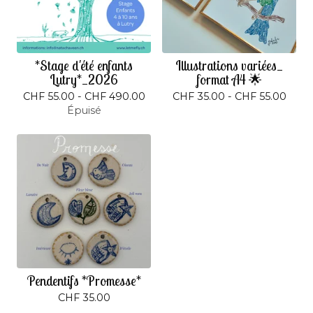
*Stage d'été enfants
Illustrations variées_
Lutry*_2026
format A4 🌟
CHF
55.00 -
CHF
490.00
CHF
35.00 -
CHF
55.00
Épuisé
Pendentifs *Promesse*
CHF
35.00