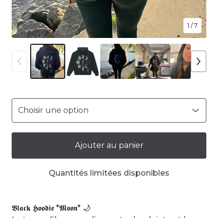
1
/ 7
Ajouter au panier
Quantités limitées disponibles
𝕭𝖑𝖆𝖈𝖐 𝕳𝖔𝖔𝖉𝖎𝖊 *𝕸𝖔𝖔𝖓* 🌙