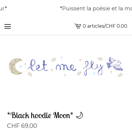
*
*Puissent la poésie et la magi
0 articles
/
CHF
0.00
Voir
le
panier
-
*Black hoodie Moon* 🌙
CHF
69.00