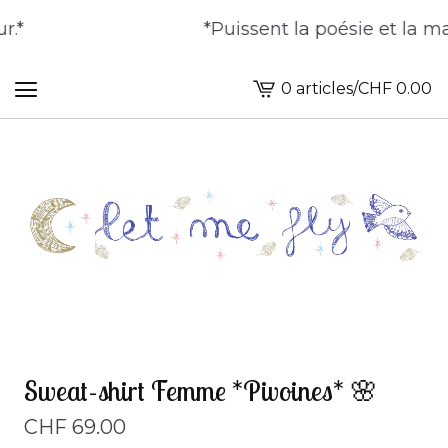
*
*Puissent la poésie et la magi
0 articles
/
CHF
0.00
Voir
le
panier
-
Sweat-shirt Femme *Pivoines* 🌸
CHF
69.00