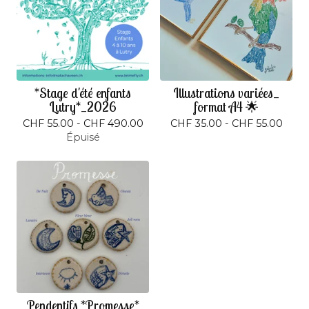
*Stage d'été enfants
Illustrations variées_
Lutry*_2026
format A4 🌟
CHF
55.00 -
CHF
490.00
CHF
35.00 -
CHF
55.00
Épuisé
Pendentifs *Promesse*